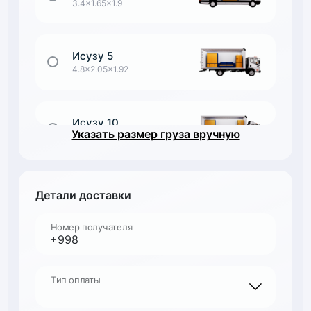
3.4x1.65x1.9
Исузу 5
4.8x2.05x1.92
Исузу 10
Указать размер груза вручную
6.9x2.4x2
Грузовик
Детали доставки
7x2.4x2.6
Номер получателя
Фура Тент
13.6x2.45x2.81
Тип оплаты