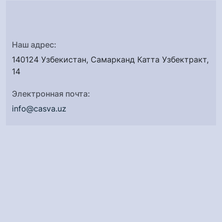
Наш адрес:
140124 Узбекистан, Самарканд Катта Узбектракт,
14
Электронная почта:
info@casva.uz
Номер телефона:
+998 (55) 702-05-05
Мы в соц. сетях: