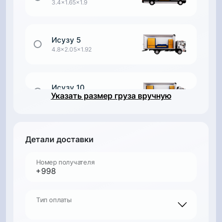
3.4x1.65x1.9
Исузу 5
4.8x2.05x1.92
Исузу 10
Указать размер груза вручную
6.9x2.4x2
Грузовик
Детали доставки
7x2.4x2.6
Номер получателя
Фура Тент
13.6x2.45x2.81
Тип оплаты